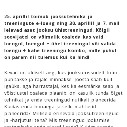
25. aprillil toimub jooksutehnika ja -
treeningute e-loeng ning 30. aprillil ja 7. mail
leiavad aset jooksu ühistreeningud. Kõigil
soovijatel on võimalik osaleda kas vaid
loengul, loengul + ühel treeningul või valida
loengu + kahe treeningu kombo, mille puhul
on parem nii tulemus kui ka hind!
Kevad on üldiselt aeg, kus jooksutossudelt tolm
pühitakse ja rajale minnakse. Joosta saab küll
igaüks, aga harrastajal, kes ka eesmärke seab ja
võistlustel osaleda plaanib, on kasulik tunda õiget
tehnikat ja enda treeningud nutikalt planeerida.
Kuidas enda hooaega ja selle mahtusid
planeerida? Milliseid erinevaid jooksutreeninguid
ja -harjutusi teha? Mis treeningud jooksmise
toetamiseks enda plaani lisada? Kuidas tagada