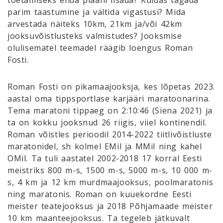
parim taastumine ja vältida vigastusi? Mida
arvestada näiteks 10km, 21km ja/või 42km
jooksuvõistlusteks valmistudes? Jooksmise
olulisematel teemadel räägib loengus Roman
Fosti.
Roman Fosti on pikamaajooksja, kes lõpetas 2023.
aastal oma tippsportlase karjääri maratoonarina.
Tema maratoni tippaeg on 2:10:46 (Siena 2021) ja
ta on kokku jooksnud 26 riigis, viiel kontinendil.
Roman võistles perioodil 2014-2022 tiitlivõistluste
maratonidel, sh kolmel EMil ja MMil ning kahel
OMil. Ta tuli aastatel 2002-2018 17 korral Eesti
meistriks 800 m-s, 1500 m-s, 5000 m-s, 10 000 m-
s, 4 km ja 12 km murdmaajooksus, poolmaratonis
ning maratonis. Roman on kuuekordne Eesti
meister teatejooksus ja 2018 Põhjamaade meister
10 km maanteejooksus. Ta tegeleb jätkuvalt