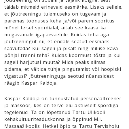
täidab mitmeid erinevaid eesmärke. Lisaks sellele,
et jõutreeningu tulemuseks on tugevam ja
paremas toonuses keha ja/või parem sooritus
mõnel teisel spordialal, aitab see kaasa ka
mugavamale igapäevaelule. Kuidas teha aga
jõutreeningut nii, et endale seatud eesmärk
saavutada? Kui sageli ja pikalt ning millise kava
põhjal trenni teha? Kuidas koormust tõsta ja kui
sageli harjutusi muuta? Mida peaks silmas
pidama, et vältida tühja pingutamist või hoopiski
vigastusi? Jõutreeninguga seotud nüanssidest
räägib Kaspar Kaldoja.
Kaspar Kaldoja on tunnustatud personaaltreener
ja massöör, kes on terve elu aktiivselt spordiga
tegelenud. Ta on lõpetanud Tartu Ülikooli
kehakultuuriteaduskonna ja õppinud M.I.
Massaažikoolis. Hetkel õpib ta Tartu Tervishoiu