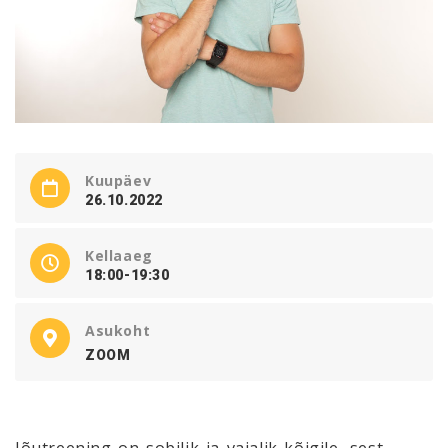
Kuupäev
26.10.2022
Kellaaeg
18:00-19:30
Asukoht
ZOOM
Jõutreening on sobilik ja vajalik kõigile, sest