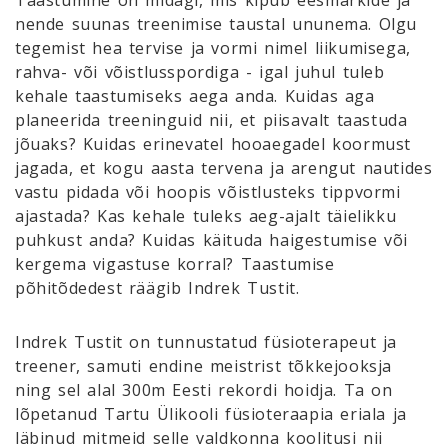
nende suunas treenimise taustal ununema. Olgu
tegemist hea tervise ja vormi nimel liikumisega,
rahva- või võistlusspordiga - igal juhul tuleb
kehale taastumiseks aega anda. Kuidas aga
planeerida treeninguid nii, et piisavalt taastuda
jõuaks? Kuidas erinevatel hooaegadel koormust
jagada, et kogu aasta tervena ja arengut nautides
vastu pidada või hoopis võistlusteks tippvormi
ajastada? Kas kehale tuleks aeg-ajalt täielikku
puhkust anda? Kuidas käituda haigestumise või
kergema vigastuse korral? Taastumise
põhitõdedest räägib Indrek Tustit.
Indrek Tustit on tunnustatud füsioterapeut ja
treener, samuti endine meistrist tõkkejooksja
ning sel alal 300m Eesti rekordi hoidja. Ta on
lõpetanud Tartu Ülikooli füsioteraapia eriala ja
läbinud mitmeid selle valdkonna koolitusi nii