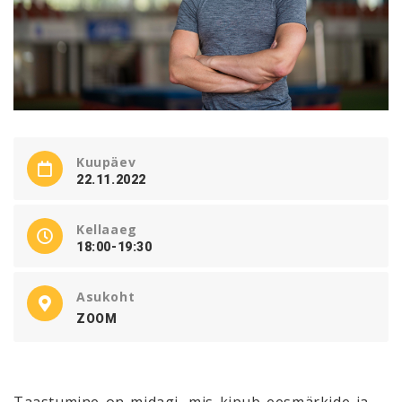
Kuupäev
22.11.2022
Kellaaeg
18:00-19:30
Asukoht
ZOOM
Taastumine on midagi, mis kipub eesmärkide ja